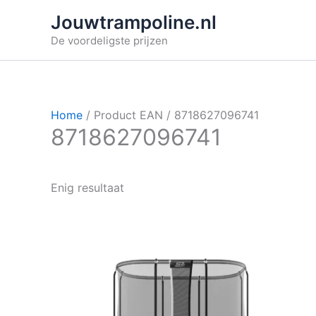
Ga
Jouwtrampoline.nl
naar
De voordeligste prijzen
de
inhoud
Home
/ Product EAN / 8718627096741
8718627096741
Enig resultaat