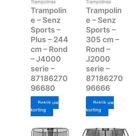
Trampolines
Trampolines
Trampolin
Trampolin
e – Senz
e – Senz
Sports –
Sports –
Plus – 244
305 cm –
cm – Rond
Rond –
– J4000
J2000
serie –
serie –
87186270
87186270
96680
96666
Bekijk uw
Bekijk uw
korting
korting