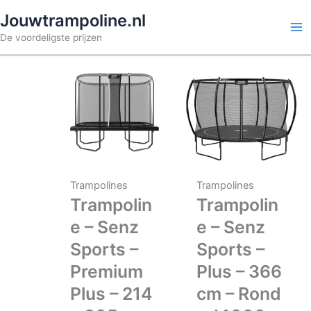
Ga
Jouwtrampoline.nl
naar
De voordeligste prijzen
de
inhoud
Trampolines
Trampolines
Trampolin
Trampolin
e – Senz
e – Senz
Sports –
Sports –
Premium
Plus – 366
Plus – 214
cm – Rond