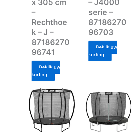
x 305 cm
– J4000
–
serie –
Rechthoe
87186270
k – J –
96703
87186270
Bekijk uw
96741
korting
Bekijk uw
korting